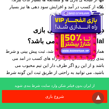
بلکه از کسب در آمد و افزایش سود دهی ها نیز بسیار
X
خرسند و خوشحال خواهند شد.
درآمد زایی پیش بینی بازی
esteghlal چگونه می باشد؟
همان طور که تا کنون اشاره شد، ثبت پیش بینی و شرط
بندی روی استقلال یکی از راه های کسب در امد می
باشد و از این رو اگر طرف دار این تیم محبوب می
باشید، می توانید به راحتی از طریق ثبت این گونه شرط
بندی ها و پیش بینی ها در امد هایی دائمی داشته باشید و
از ایران بدون فیلتر شکن وارد سایت شرط بندی شوید
یا اصلا اگر تا مدت ها این تیم مسابقه نداشته باشد نیز
x
می توانید از طریق ثبت شرط بندی ها و پیش بینی هایی
شروع بازی
که داشته اید و در امد ها و سود دهی هایی بسیار زیاد را
تجربه کرده اید، تا مدت ها بدون نیاز به هیچ کاری از این