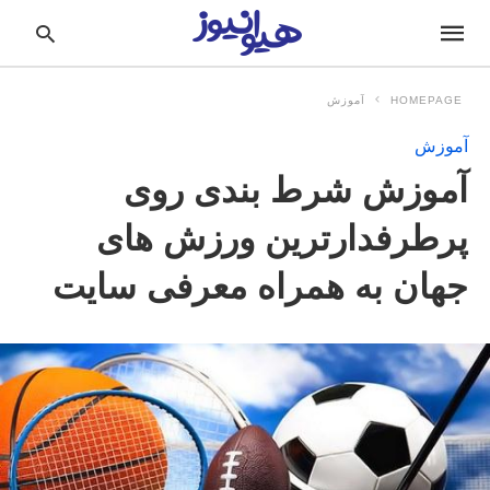
HOMEPAGE
آموزش
آموزش
pe
آموزش شرط بندی روی
ur
ch
ry
پرطرفدارترین ورزش های
nd
it
جهان به همراه معرفی سایت
r: