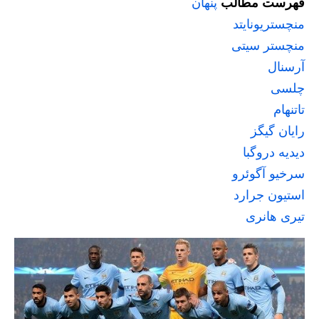
فهرست مطالب
پنهان
منچستریونایتد
منچستر سیتی
آرسنال
چلسی
تاتنهام
رایان گیگز
دیدیه دروگبا
سرخیو آگوئرو
استیون جرارد
تیری هانری