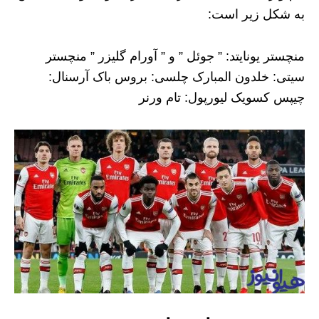
به شکل زیر است:
منچستر یونایتد: ” جوئل ” و ” آورام گلیزر ” منچستر
سیتی: خلدون المبارک چلسی: بروس باک آرسنال:
چیپس کسویک لیورپول: تام ورنر