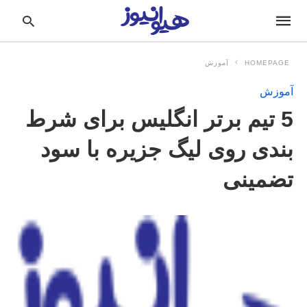
HOMEPAGE
آموزش
آموزش
pe
5 تیم برتر انگلیس برای شرط
ur
ch
ry
بندی روی لیگ جزیره با سود
nd
it
تضمینی
r: