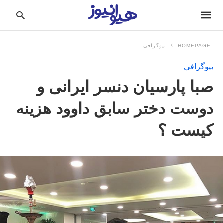
HOMEPAGE
بیوگرافی
بیوگرافی
pe
صبا پارسیان دنسر ایرانی و
ur
ch
ry
دوست دختر سابق داوود هزینه
nd
it
کیست ؟
r: