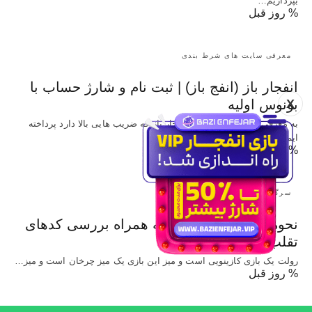
بپردازیم…
% روز قبل
معرفی سایت های شرط بندی
انفجار باز (انفج باز) | ثبت نام و شارژ حساب با
X
بونوس اولیه
به معرفی سایت شرط بندی انفجار باز که ضریب هایی بالا دارد پرداخته
ایم و…
% روز قبل
سرگرمی
نحوه بازی رولت آنلاین به همراه بررسی کدهای
تقلب این بازی
رولت یک بازی کازینویی است و میز این بازی یک میز چرخان است و میز…
% روز قبل